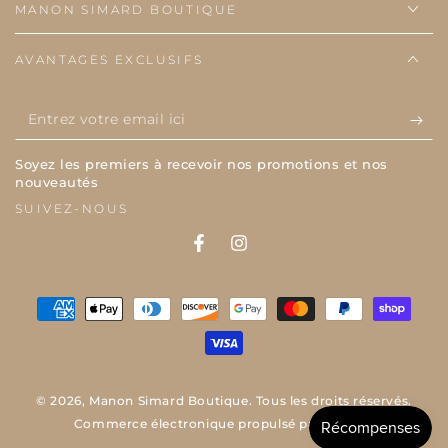
MANON SIMARD BOUTIQUE
AVANTAGES EXCLUSIFS
Entrez
votre
Soyez les premiers à recevoir nos promotions et nos
email
nouveautés
ici
SUIVEZ-NOUS
Facebook
Instagram
Modes
de
paiement
© 2026,
Manon Simard Boutique
. Tous les droits réservés.
Commerce électronique propulsé par Shopify