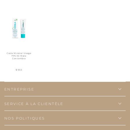
Coola Minéral Visage
FPS 30 Mate
Concombre
$ 55.0
ENTREPRISE
SERVICE À LA CLIENTÈLE
NOS POLITIQUES