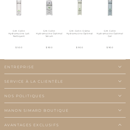
G.M. Collin
G.M. Collin
G.M. Collin Crème
G.M. Collin
Hydramucine Lait
Hydramucine Optimal
Hydramucine Optimal
Hydramucine Optimal
Nettoyant
Sérum
Gel
$ 50.0
$ 90.0
$ 90.0
$ 90.0
ENTREPRISE
SERVICE À LA CLIENTÈLE
NOS POLITIQUES
MANON SIMARD BOUTIQUE
AVANTAGES EXCLUSIFS