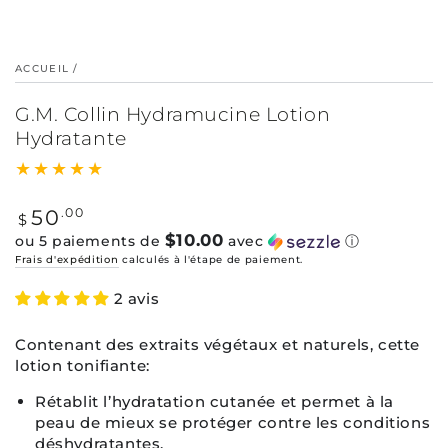
ACCUEIL
/
G.M. Collin Hydramucine Lotion
Hydratante
Prix
50
.00
$
normal
$10.00
ou 5 paiements de
avec
ⓘ
Frais d'expédition
calculés à l'étape de paiement.
2 avis
Contenant des extraits végétaux et naturels, cette
lotion tonifiante:
Rétablit l’hydratation cutanée et permet à la
peau de mieux se protéger contre les conditions
déshydratantes.